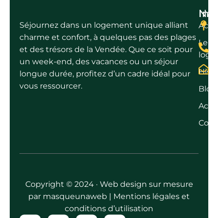
Nav
Inf
Séjournez dans un logement unique alliant
Accu
9
charme et confort, à quelques pas des plages
Le
+
et des trésors de la Vendée. Que ce soit pour
loge
un week-end, des vacances ou un séjour
Histo
longue durée, profitez d’un cadre idéal pour
vous ressourcer.
Blog
Activ
Cont
Copyright © 2024 · Web design sur mesure
par
masqueunaweb
|
Mentions légales et
conditions d’utilisation