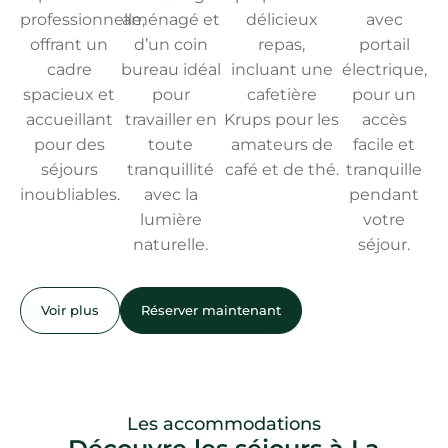
professionnelle,
aménagé et
délicieux
avec
offrant un
d’un coin
repas,
portail
cadre
bureau idéal
incluant une
électrique,
spacieux et
pour
cafetière
pour un
accueillant
travailler en
Krups pour les
accès
pour des
toute
amateurs de
facile et
séjours
tranquillité
café et de thé.
tranquille
inoubliables.
avec la
pendant
lumière
votre
naturelle.
séjour.
Voir plus
Réserver maintenant
Les accommodations