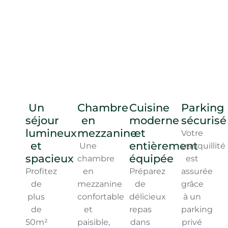
Un
Chambre
Cuisine
Parking
séjour
en
moderne
sécurisé
lumineux
mezzanine
et
Votre
et
entièrement
Une
tranquillité
spacieux
équipée
chambre
est
Profitez
en
Préparez
assurée
de
mezzanine
de
grâce
plus
confortable
délicieux
à un
de
et
repas
parking
50m²
paisible,
dans
privé