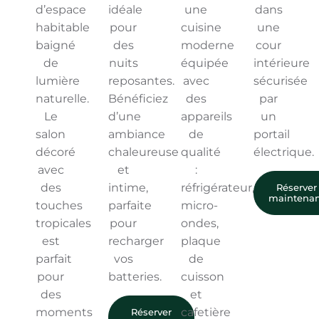
d’espace
idéale
une
dans
habitable
pour
cuisine
une
baigné
des
moderne
cour
de
nuits
équipée
intérieure
lumière
reposantes.
avec
sécurisée
naturelle.
Bénéficiez
des
par
Le
d’une
appareils
un
salon
ambiance
de
portail
décoré
chaleureuse
qualité
électrique.
avec
et
:
des
intime,
réfrigérateur,
Réserver
maintena
touches
parfaite
micro-
tropicales
pour
ondes,
est
recharger
plaque
parfait
vos
de
pour
batteries.
cuisson
des
et
moments
cafetière
Réserver