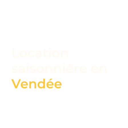
Location
saisonnière en
Vendée
Un séjour inoubliable au cœur du centre
historique de la ville ? Notre maison de 60m2,
entièrement redécorée avec goût par une
décoratrice d’intérieur, vous offre le confort et
la tranquillité dont vous avez besoin.