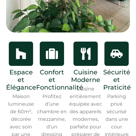
Espace
Confort
Cuisine
Sécurité
et
et
Moderne
et
Élégance
Fonctionnalité
Praticité
Cuisine
Maison
Profitez
entièrement
Parking
lumineuse
d’une
équipée avec
privé
de 60m²,
chambre en
des appareils
sécurisé
décorée
mezzanine,
modernes,
dans une
avec soin
d’un
parfaite pour
cour
par une
dressing
préparer de
intérieure